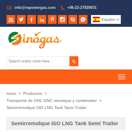

info@repowergas.com
+86-22-27820651









Español


To
Inicio
>
Productos
>
Transporte de GNL GNC remolque y contenedor
>
Semirremolque ISO LNG Tank Semi Trailer
Semirremolque ISO LNG Tank Semi Trailer