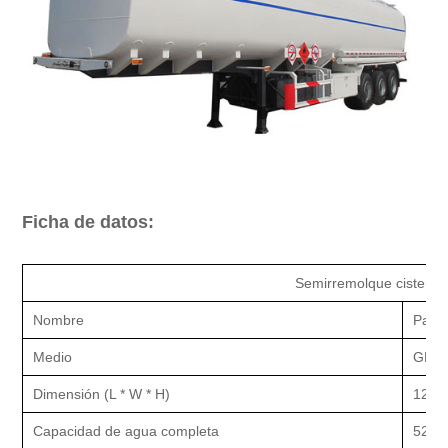
Ficha de datos:
Semirremolque cistern
Nombre
Pará
Medio
GNL
Dimensión (L * W * H)
1298
Capacidad de agua completa
52.6